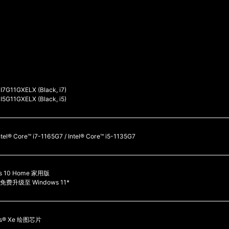
I7G11GXELX (Black, i7)
I5G11GXELX (Black, i5)
el® Core™ i7-1165G7 / Intel® Core™ i5-1135G7
s 10 Home 家用版
费升级至 Windows 11*
Iris® Xe 绘图芯片