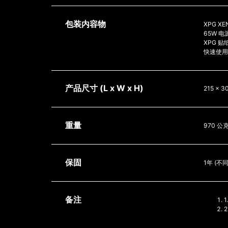
包装内容物
XPG X
65W 电
XPG 贴
快速使用
产品尺寸 (L x W x H)
215 x 3
重量
970 公
保固
1年 (
备注