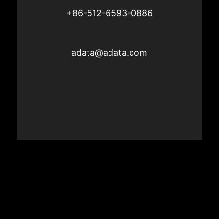
+86-512-6593-0886
adata@adata.com