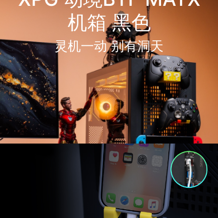
机箱 黑色
灵机一动 别有洞天